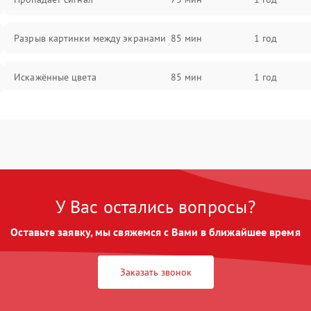
Разрыв картинки между экранами
85 мин
1 год
Искажённые цвета
85 мин
1 год
Разная яркость панелей
75 мин
1 год
Артефакты изображения
85 мин
1 год
У Вас остались вопросы?
Оставьте заявку, мы свяжемся с Вами в ближайшее время
Заказать звонок