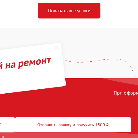
Показать все услуги
й на ремонт
При оформл
Отправить заявку и получить 1500 ₽
сти