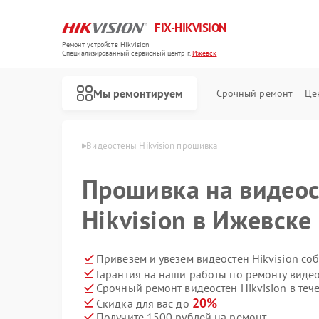
FIX-HIKVISION
Ремонт устройств Hikvision
Специализированный cервисный центр г.
Ижевск
Мы ремонтируем
Срочный ремонт
Це
Hikvision в Ижевске
Видеостены Hikvision прошивка
Прошивка на видеос
Hikvision в Ижевске
Ремонт тепловизоров Hikvision
Ремонт видеорегистраторов Hikvision
Ремонт видеодомофонов Hikvision
Ремонт коммутаторов Hikvision
Привезем и увезем видеостен Hikvision со
Гарантия на наши работы по ремонту видео
Срочный ремонт видеостен Hikvision в теч
20%
Скидка для вас до
Получите 1500 рублей на ремонт