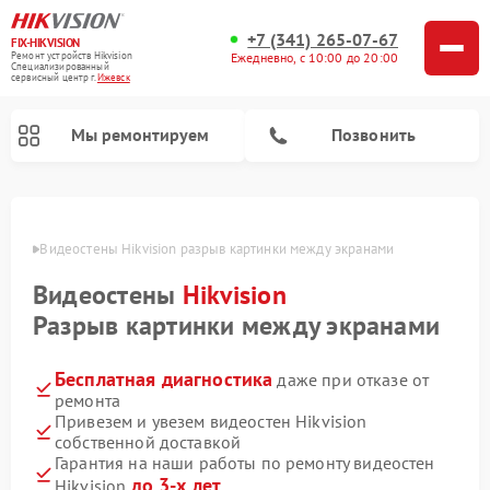
+7 (341) 265-07-67
FIX-HIKVISION
Ремонт устройств Hikvision
Ежедневно, с 10:00 до 20:00
Специализированный
cервисный центр г.
Ижевск
Мы ремонтируем
Позвонить
евске
Видеостены Hikvision разрыв картинки между экранами
Видеостены
Hikvision
Ремонт видеодомофонов Hikvision
Ремонт видеорегистраторов Hikvision
Разрыв картинки между экранами
Бесплатная диагностика
даже при отказе от
ремонта
Привезем и увезем видеостен Hikvision
собственной доставкой
Гарантия на наши работы по ремонту видеостен
до 3-х лет
Hikvision