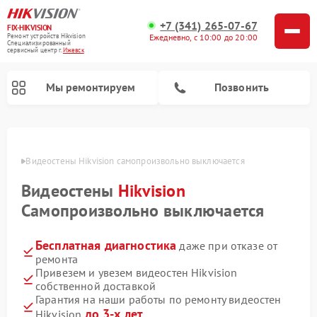
+7 (341) 265-07-67
FIX-HIKVISION
Ремонт устройств Hikvision
Ежедневно, с 10:00 до 20:00
Специализированный
cервисный центр г.
Ижевск
Мы ремонтируем
Позвонить
евске
Видеостены Hikvision самопроизвольно выключается
Видеостены
Hikvision
Ремонт видеодомофонов Hikvision
Ремонт видеорегистраторов Hikvision
Самопроизвольно выключается
Бесплатная диагностика
даже при отказе от
ремонта
Привезем и увезем видеостен Hikvision
собственной доставкой
Гарантия на наши работы по ремонту видеостен
до 3-х лет
Hikvision