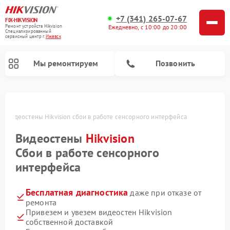
+7 (341) 265-07-67
FIX-HIKVISION
Ремонт устройств Hikvision
Ежедневно, с 10:00 до 20:00
Специализированный
cервисный центр г.
Ижевск
Мы ремонтируем
Позвонить
ке
Видеостены Hikvision сбои в работе сенсорного интерфейса
Видеостены
Hikvision
Ремонт видеодомофонов Hikvision
Ремонт видеорегистраторов Hikvision
Сбои в работе сенсорного
интерфейса
Бесплатная диагностика
даже при отказе от
ремонта
Привезем и увезем видеостен Hikvision
собственной доставкой