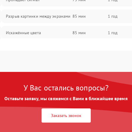
Разрыв картинки между экранами
85 мин
1 год
Искажённые цвета
85 мин
1 год
Разная яркость панелей
75 мин
1 год
Артефакты изображения
85 мин
1 год
У Вас остались вопросы?
Оставьте заявку, мы свяжемся с Вами в ближайшее время
Заказать звонок