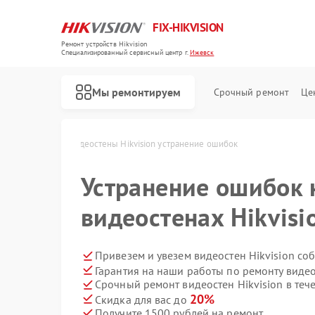
FIX-HIKVISION
Ремонт устройств Hikvision
Специализированный cервисный центр г.
Ижевск
Мы ремонтируем
Срочный ремонт
Це
ision в Ижевске
Видеостены Hikvision устранение ошибок
Устранение ошибок 
видеостенах Hikvisi
Ремонт тепловизоров Hikvision
Ремонт видеорегистраторов Hikvision
Ремонт видеодомофонов Hikvision
Ремонт коммутаторов Hikvision
Привезем и увезем видеостен Hikvision со
Гарантия на наши работы по ремонту видео
Срочный ремонт видеостен Hikvision в теч
20%
Скидка для вас до
Получите 1500 рублей на ремонт