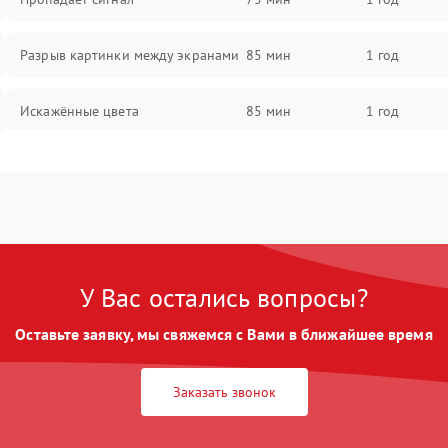
Разрыв картинки между экранами
85 мин
1 год
Искажённые цвета
85 мин
1 год
Разная яркость панелей
75 мин
1 год
Артефакты изображения
85 мин
1 год
У Вас остались вопросы?
Оставьте заявку, мы свяжемся с Вами в ближайшее время
Заказать звонок