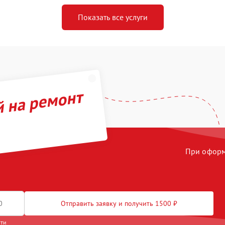
Показать все услуги
й на ремонт
При оформл
Отправить заявку и получить 1500 ₽
сти