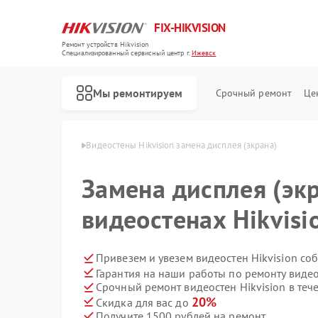
FIX-HIKVISION
Ремонт устройств Hikvision
Специализированный cервисный центр г.
Ижевск
Мы ремонтируем
Срочный ремонт
Це
Hikvision в Ижевске
Видеостены Hikvision замена дисплея (экрана)
Замена дисплея (экр
видеостенах Hikvisi
Ремонт тепловизоров Hikvision
Ремонт видеорегистраторов Hikvision
Ремонт видеодомофонов Hikvision
Ремонт коммутаторов Hikvision
Привезем и увезем видеостен Hikvision со
Гарантия на наши работы по ремонту видео
Срочный ремонт видеостен Hikvision в теч
20%
Скидка для вас до
Получите 1500 рублей на ремонт